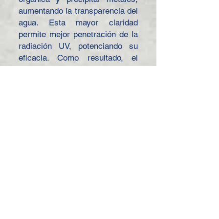
aumentando la transparencia del
agua. Esta mayor claridad
permite mejor penetración de la
radiación UV, potenciando su
eficacia. Como resultado, el
reactor UV funciona a máxima
potencia, generando agua de
calidad superior con equipos
más compactos.
Características