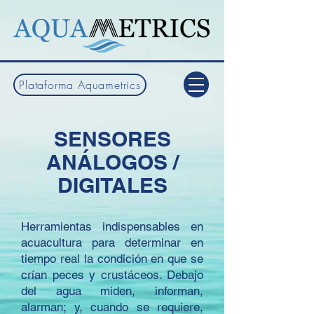
Plataforma Aquametrics
SENSORES
ANÁLOGOS /
DIGITALES
Herramientas indispensables en
acuacultura para determinar en
tiempo real la condición en que se
crían peces y crustáceos. Debajo
del agua miden, informan,
alarman; y, cuando se requiere,