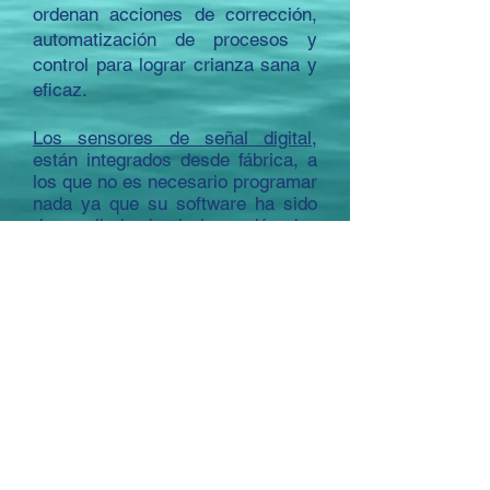
ordenan acciones de corrección,
automatización de procesos y
control para lograr crianza sana y
eficaz.
Los sensores
de señal digital
,
están integrados desde fábrica, a
los que no es necesario programar
nada ya que su software ha sido
desarrollado desde hace décadas
con todas las ecuaciones y
fórmulas matemáticas que el agua
pueda experimentar en cualquier
momento.
© 2026 Aquametrics - Telemetría Aquícola.