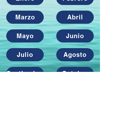
Marzo
Abril
Mayo
Junio
Julio
Agosto
Septiembre
Octubre
Noviembre
Diciembre
© 2026 Aquametrics - Telemetría Aquícola.